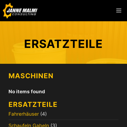
ERSATZTEILE
MASCHINEN
No items found
ERSATZTEILE
Fahrerhäuser
(4)
Schaufeln Gabeln
(3)